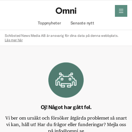
meny
Hem
Toppnyheter
Senaste nytt
Schibsted News Media AB är ansvarig för dina data på denna webbplats.
Läs mer här
Oj! Något har gått fel.
Vi ber om ursäkt och försöker åtgärda problemet så snart
vi kan, håll ut! Har du frågor eller funderingar? Mejla oss
på info@omni.se