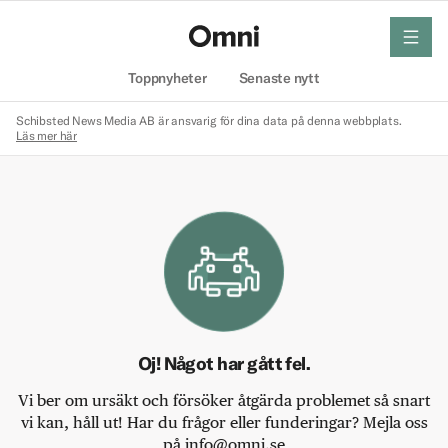
meny
Hem
Toppnyheter
Senaste nytt
Schibsted News Media AB är ansvarig för dina data på denna webbplats.
Läs mer här
Oj! Något har gått fel.
Vi ber om ursäkt och försöker åtgärda problemet så snart
vi kan, håll ut! Har du frågor eller funderingar? Mejla oss
på info@omni.se