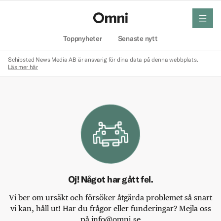
meny
Hem
Toppnyheter
Senaste nytt
Schibsted News Media AB är ansvarig för dina data på denna webbplats.
Läs mer här
Oj! Något har gått fel.
Vi ber om ursäkt och försöker åtgärda problemet så snart
vi kan, håll ut! Har du frågor eller funderingar? Mejla oss
på info@omni.se