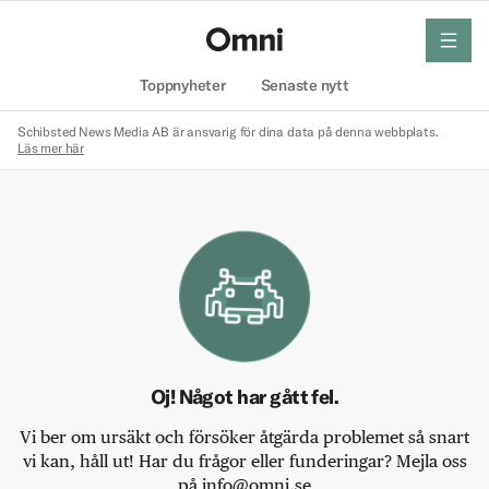
meny
Hem
Toppnyheter
Senaste nytt
Schibsted News Media AB är ansvarig för dina data på denna webbplats.
Läs mer här
Oj! Något har gått fel.
Vi ber om ursäkt och försöker åtgärda problemet så snart
vi kan, håll ut! Har du frågor eller funderingar? Mejla oss
på info@omni.se