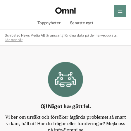
meny
Hem
Toppnyheter
Senaste nytt
Schibsted News Media AB är ansvarig för dina data på denna webbplats.
Läs mer här
Oj! Något har gått fel.
Vi ber om ursäkt och försöker åtgärda problemet så snart
vi kan, håll ut! Har du frågor eller funderingar? Mejla oss
på info@omni.se