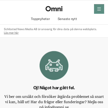
meny
Hem
Toppnyheter
Senaste nytt
Schibsted News Media AB är ansvarig för dina data på denna webbplats.
Läs mer här
Oj! Något har gått fel.
Vi ber om ursäkt och försöker åtgärda problemet så snart
vi kan, håll ut! Har du frågor eller funderingar? Mejla oss
på info@omni.se