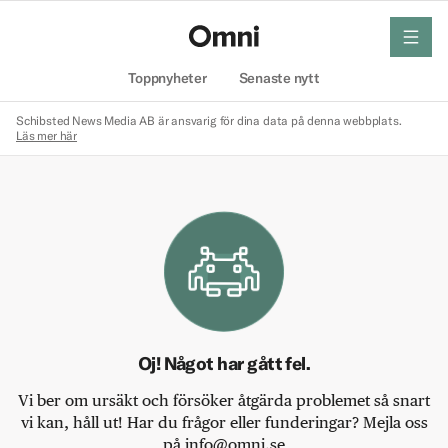
meny
Hem
Toppnyheter
Senaste nytt
Schibsted News Media AB är ansvarig för dina data på denna webbplats.
Läs mer här
Oj! Något har gått fel.
Vi ber om ursäkt och försöker åtgärda problemet så snart
vi kan, håll ut! Har du frågor eller funderingar? Mejla oss
på info@omni.se