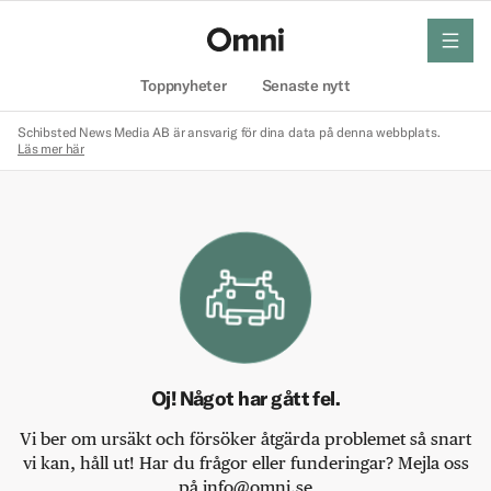
meny
Hem
Toppnyheter
Senaste nytt
Schibsted News Media AB är ansvarig för dina data på denna webbplats.
Läs mer här
Oj! Något har gått fel.
Vi ber om ursäkt och försöker åtgärda problemet så snart
vi kan, håll ut! Har du frågor eller funderingar? Mejla oss
på info@omni.se