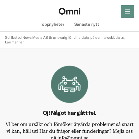
meny
Hem
Toppnyheter
Senaste nytt
Schibsted News Media AB är ansvarig för dina data på denna webbplats.
Läs mer här
Oj! Något har gått fel.
Vi ber om ursäkt och försöker åtgärda problemet så snart
vi kan, håll ut! Har du frågor eller funderingar? Mejla oss
på info@omni.se