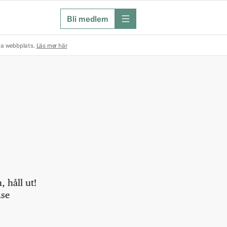
Bli medlem
meny
na webbplats.
Läs mer här
 håll ut!
.se