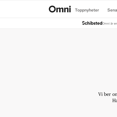
Toppnyheter
Sena
Hem
Omni är en
Vi ber o
Ha