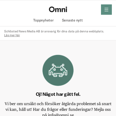
meny
Hem
Toppnyheter
Senaste nytt
Schibsted News Media AB är ansvarig för dina data på denna webbplats.
Läs mer här
Oj! Något har gått fel.
Vi ber om ursäkt och försöker åtgärda problemet så snart
vi kan, håll ut! Har du frågor eller funderingar? Mejla oss
på info@omni.se