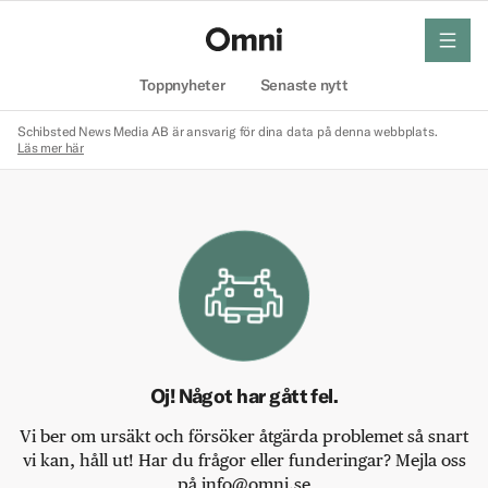
meny
Hem
Toppnyheter
Senaste nytt
Schibsted News Media AB är ansvarig för dina data på denna webbplats.
Läs mer här
Oj! Något har gått fel.
Vi ber om ursäkt och försöker åtgärda problemet så snart
vi kan, håll ut! Har du frågor eller funderingar? Mejla oss
på info@omni.se