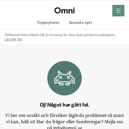
meny
Hem
Toppnyheter
Senaste nytt
Schibsted News Media AB är ansvarig för dina data på denna webbplats.
Läs mer här
Oj! Något har gått fel.
Vi ber om ursäkt och försöker åtgärda problemet så snart
vi kan, håll ut! Har du frågor eller funderingar? Mejla oss
på info@omni.se