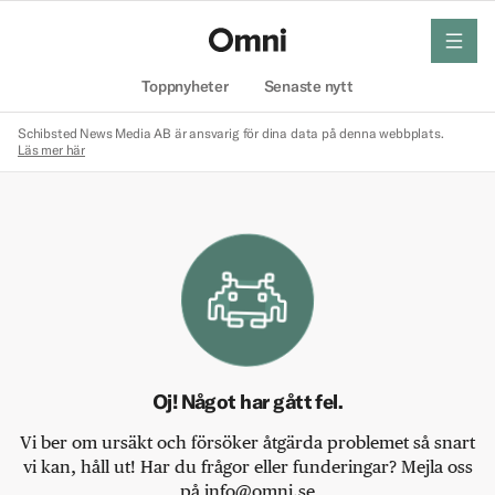
meny
Hem
Toppnyheter
Senaste nytt
Schibsted News Media AB är ansvarig för dina data på denna webbplats.
Läs mer här
Oj! Något har gått fel.
Vi ber om ursäkt och försöker åtgärda problemet så snart
vi kan, håll ut! Har du frågor eller funderingar? Mejla oss
på info@omni.se