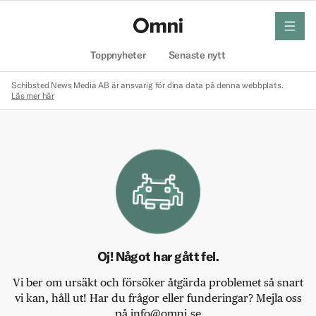
meny
Hem
Toppnyheter
Senaste nytt
Schibsted News Media AB är ansvarig för dina data på denna webbplats.
Läs mer här
Oj! Något har gått fel.
Vi ber om ursäkt och försöker åtgärda problemet så snart
vi kan, håll ut! Har du frågor eller funderingar? Mejla oss
på info@omni.se