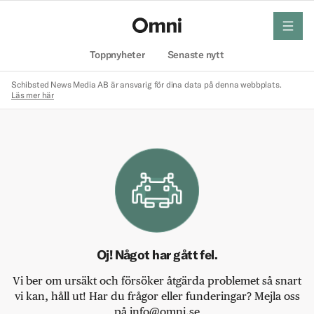
meny
Hem
Toppnyheter
Senaste nytt
Schibsted News Media AB är ansvarig för dina data på denna webbplats.
Läs mer här
Oj! Något har gått fel.
Vi ber om ursäkt och försöker åtgärda problemet så snart
vi kan, håll ut! Har du frågor eller funderingar? Mejla oss
på info@omni.se