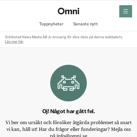
meny
Hem
Toppnyheter
Senaste nytt
Schibsted News Media AB är ansvarig för dina data på denna webbplats.
Läs mer här
Oj! Något har gått fel.
Vi ber om ursäkt och försöker åtgärda problemet så snart
vi kan, håll ut! Har du frågor eller funderingar? Mejla oss
på info@omni.se