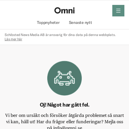
meny
Hem
Toppnyheter
Senaste nytt
Schibsted News Media AB är ansvarig för dina data på denna webbplats.
Läs mer här
Oj! Något har gått fel.
Vi ber om ursäkt och försöker åtgärda problemet så snart
vi kan, håll ut! Har du frågor eller funderingar? Mejla oss
på info@omni.se