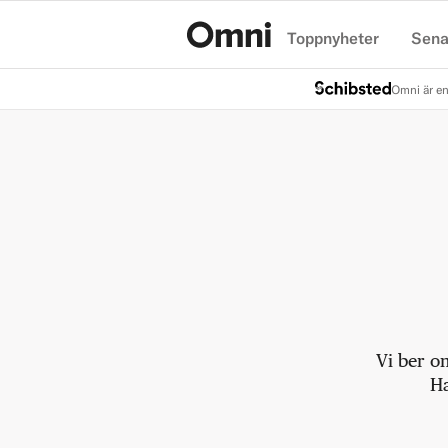
Toppnyheter
Sena
Hem
Omni är en
Vi ber o
Ha