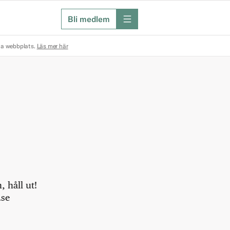
Bli medlem
meny
na webbplats.
Läs mer här
 håll ut!
.se