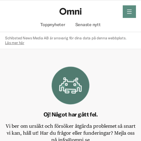
meny
Hem
Toppnyheter
Senaste nytt
Schibsted News Media AB är ansvarig för dina data på denna webbplats.
Läs mer här
Oj! Något har gått fel.
Vi ber om ursäkt och försöker åtgärda problemet så snart
vi kan, håll ut! Har du frågor eller funderingar? Mejla oss
på info@omni.se