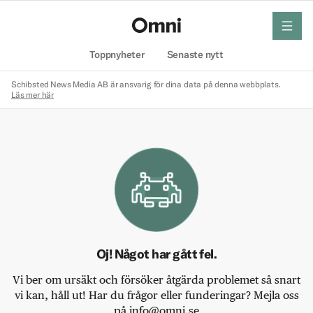
meny
Hem
Toppnyheter
Senaste nytt
Schibsted News Media AB är ansvarig för dina data på denna webbplats.
Läs mer här
Oj! Något har gått fel.
Vi ber om ursäkt och försöker åtgärda problemet så snart
vi kan, håll ut! Har du frågor eller funderingar? Mejla oss
på info@omni.se