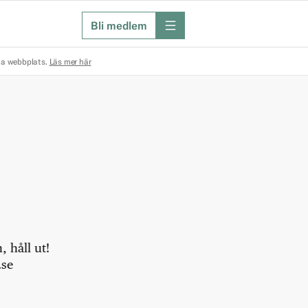
Bli medlem
meny
na webbplats.
Läs mer här
 håll ut!
.se