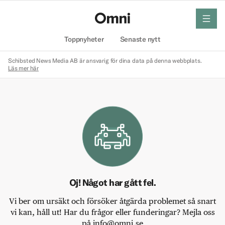
meny
Hem
Toppnyheter
Senaste nytt
Schibsted News Media AB är ansvarig för dina data på denna webbplats.
Läs mer här
Oj! Något har gått fel.
Vi ber om ursäkt och försöker åtgärda problemet så snart
vi kan, håll ut! Har du frågor eller funderingar? Mejla oss
på info@omni.se