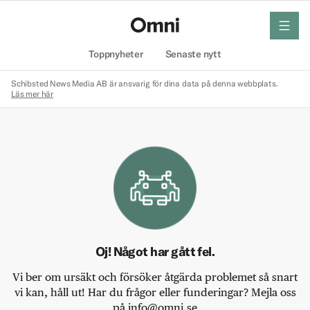
meny
Hem
Toppnyheter
Senaste nytt
Schibsted News Media AB är ansvarig för dina data på denna webbplats.
Läs mer här
Oj! Något har gått fel.
Vi ber om ursäkt och försöker åtgärda problemet så snart
vi kan, håll ut! Har du frågor eller funderingar? Mejla oss
på info@omni.se