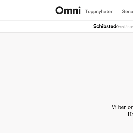
Toppnyheter
Sena
Hem
Omni är en
Vi ber o
Ha