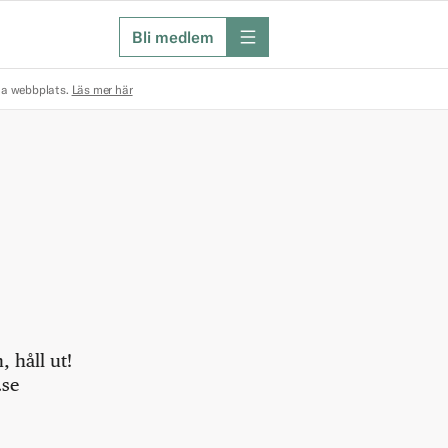
Bli medlem
meny
na webbplats.
Läs mer här
 håll ut!
.se