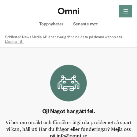
meny
Hem
Toppnyheter
Senaste nytt
Schibsted News Media AB är ansvarig för dina data på denna webbplats.
Läs mer här
Oj! Något har gått fel.
Vi ber om ursäkt och försöker åtgärda problemet så snart
vi kan, håll ut! Har du frågor eller funderingar? Mejla oss
på info@omni.se