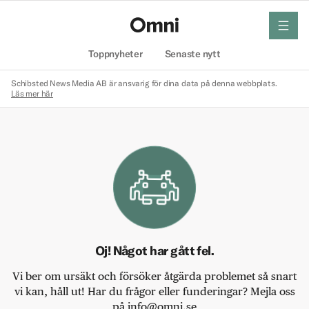
meny
Hem
Toppnyheter
Senaste nytt
Schibsted News Media AB är ansvarig för dina data på denna webbplats.
Läs mer här
Oj! Något har gått fel.
Vi ber om ursäkt och försöker åtgärda problemet så snart
vi kan, håll ut! Har du frågor eller funderingar? Mejla oss
på info@omni.se