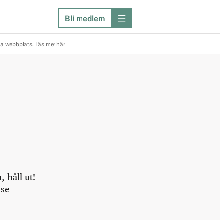
Bli medlem
meny
na webbplats.
Läs mer här
 håll ut!
.se