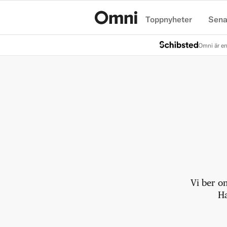
Toppnyheter
Sena
Hem
Omni är en
Vi ber o
Ha