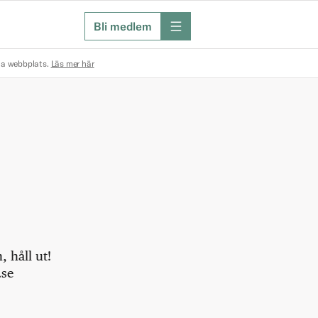
Bli medlem
meny
na webbplats.
Läs mer här
 håll ut!
.se