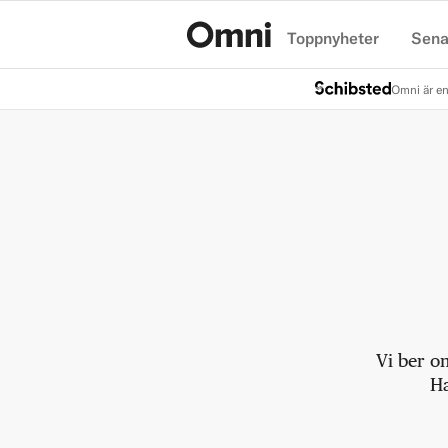
Toppnyheter
Sena
Hem
Omni är en
Vi ber o
Ha