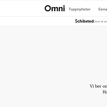
Toppnyheter
Sena
Hem
Omni är en
Vi ber o
Ha