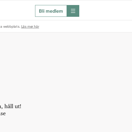
Bli medlem
meny
na webbplats.
Läs mer här
 håll ut!
.se