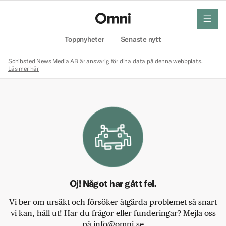
meny
Hem
Toppnyheter
Senaste nytt
Schibsted News Media AB är ansvarig för dina data på denna webbplats.
Läs mer här
Oj! Något har gått fel.
Vi ber om ursäkt och försöker åtgärda problemet så snart
vi kan, håll ut! Har du frågor eller funderingar? Mejla oss
på info@omni.se