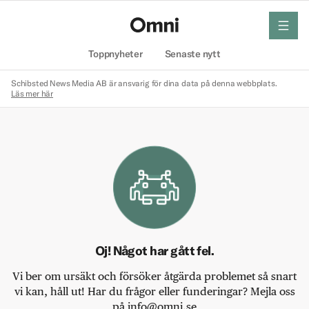
meny
Hem
Toppnyheter
Senaste nytt
Schibsted News Media AB är ansvarig för dina data på denna webbplats.
Läs mer här
Oj! Något har gått fel.
Vi ber om ursäkt och försöker åtgärda problemet så snart
vi kan, håll ut! Har du frågor eller funderingar? Mejla oss
på info@omni.se