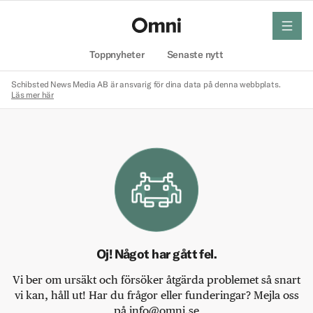
meny
Hem
Toppnyheter
Senaste nytt
Schibsted News Media AB är ansvarig för dina data på denna webbplats.
Läs mer här
Oj! Något har gått fel.
Vi ber om ursäkt och försöker åtgärda problemet så snart
vi kan, håll ut! Har du frågor eller funderingar? Mejla oss
på info@omni.se