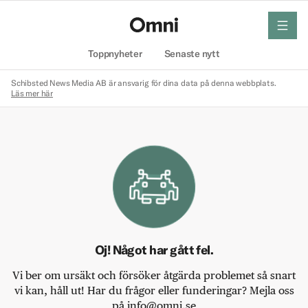
meny
Hem
Toppnyheter
Senaste nytt
Schibsted News Media AB är ansvarig för dina data på denna webbplats.
Läs mer här
Oj! Något har gått fel.
Vi ber om ursäkt och försöker åtgärda problemet så snart
vi kan, håll ut! Har du frågor eller funderingar? Mejla oss
på info@omni.se