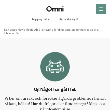
meny
Hem
Toppnyheter
Senaste nytt
Schibsted News Media AB är ansvarig för dina data på denna webbplats.
Läs mer här
Oj! Något har gått fel.
Vi ber om ursäkt och försöker åtgärda problemet så snart
vi kan, håll ut! Har du frågor eller funderingar? Mejla oss
på info@omni.se