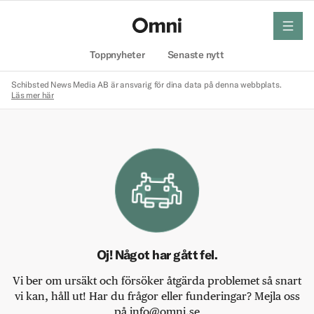
meny
Hem
Toppnyheter
Senaste nytt
Schibsted News Media AB är ansvarig för dina data på denna webbplats.
Läs mer här
Oj! Något har gått fel.
Vi ber om ursäkt och försöker åtgärda problemet så snart
vi kan, håll ut! Har du frågor eller funderingar? Mejla oss
på info@omni.se