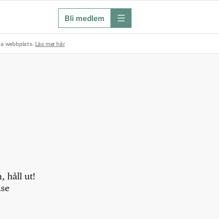
Bli medlem
meny
na webbplats.
Läs mer här
 håll ut!
.se