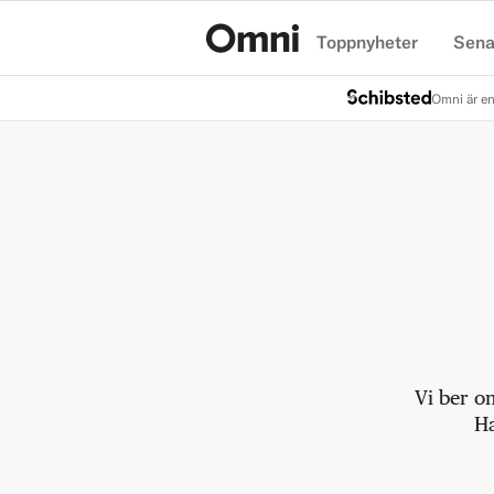
Toppnyheter
Sena
Hem
Omni är en
Vi ber o
Ha