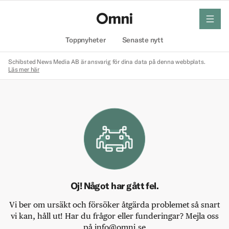
meny
Hem
Toppnyheter
Senaste nytt
Schibsted News Media AB är ansvarig för dina data på denna webbplats.
Läs mer här
Oj! Något har gått fel.
Vi ber om ursäkt och försöker åtgärda problemet så snart
vi kan, håll ut! Har du frågor eller funderingar? Mejla oss
på info@omni.se