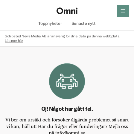
meny
Hem
Toppnyheter
Senaste nytt
Schibsted News Media AB är ansvarig för dina data på denna webbplats.
Läs mer här
Oj! Något har gått fel.
Vi ber om ursäkt och försöker åtgärda problemet så snart
vi kan, håll ut! Har du frågor eller funderingar? Mejla oss
på info@omni.se