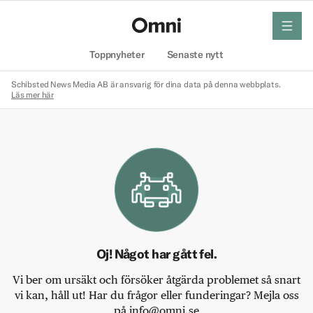
meny
Hem
Toppnyheter
Senaste nytt
Schibsted News Media AB är ansvarig för dina data på denna webbplats.
Läs mer här
Oj! Något har gått fel.
Vi ber om ursäkt och försöker åtgärda problemet så snart
vi kan, håll ut! Har du frågor eller funderingar? Mejla oss
på info@omni.se