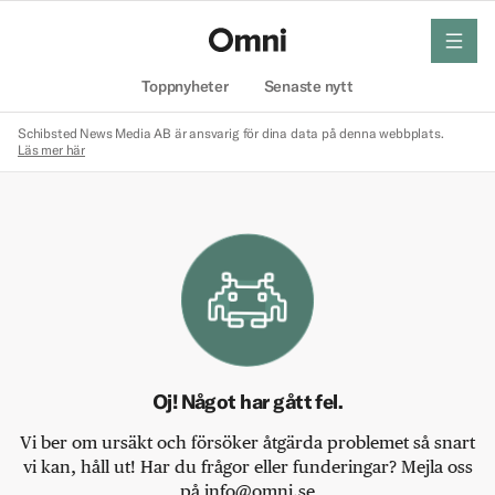
meny
Hem
Toppnyheter
Senaste nytt
Schibsted News Media AB är ansvarig för dina data på denna webbplats.
Läs mer här
Oj! Något har gått fel.
Vi ber om ursäkt och försöker åtgärda problemet så snart
vi kan, håll ut! Har du frågor eller funderingar? Mejla oss
på info@omni.se