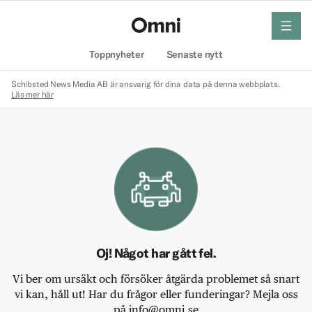
meny
Hem
Toppnyheter
Senaste nytt
Schibsted News Media AB är ansvarig för dina data på denna webbplats.
Läs mer här
Oj! Något har gått fel.
Vi ber om ursäkt och försöker åtgärda problemet så snart
vi kan, håll ut! Har du frågor eller funderingar? Mejla oss
på info@omni.se