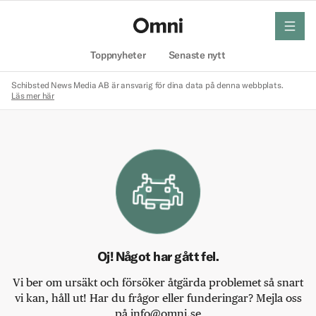
meny
Hem
Toppnyheter
Senaste nytt
Schibsted News Media AB är ansvarig för dina data på denna webbplats.
Läs mer här
Oj! Något har gått fel.
Vi ber om ursäkt och försöker åtgärda problemet så snart
vi kan, håll ut! Har du frågor eller funderingar? Mejla oss
på info@omni.se