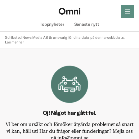
meny
Hem
Toppnyheter
Senaste nytt
Schibsted News Media AB är ansvarig för dina data på denna webbplats.
Läs mer här
Oj! Något har gått fel.
Vi ber om ursäkt och försöker åtgärda problemet så snart
vi kan, håll ut! Har du frågor eller funderingar? Mejla oss
på info@omni.se