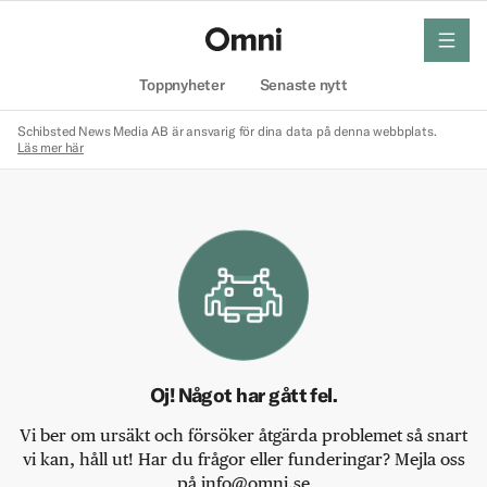
meny
Hem
Toppnyheter
Senaste nytt
Schibsted News Media AB är ansvarig för dina data på denna webbplats.
Läs mer här
Oj! Något har gått fel.
Vi ber om ursäkt och försöker åtgärda problemet så snart
vi kan, håll ut! Har du frågor eller funderingar? Mejla oss
på info@omni.se