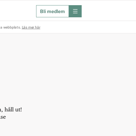
Bli medlem
meny
na webbplats.
Läs mer här
 håll ut!
.se