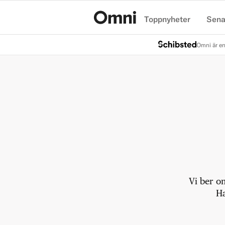
Toppnyheter
Sena
Hem
Omni är en
Vi ber o
Ha