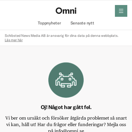
meny
Hem
Toppnyheter
Senaste nytt
Schibsted News Media AB är ansvarig för dina data på denna webbplats.
Läs mer här
Oj! Något har gått fel.
Vi ber om ursäkt och försöker åtgärda problemet så snart
vi kan, håll ut! Har du frågor eller funderingar? Mejla oss
på info@omni.se