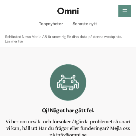
meny
Hem
Toppnyheter
Senaste nytt
Schibsted News Media AB är ansvarig för dina data på denna webbplats.
Läs mer här
Oj! Något har gått fel.
Vi ber om ursäkt och försöker åtgärda problemet så snart
vi kan, håll ut! Har du frågor eller funderingar? Mejla oss
på info@omni.se