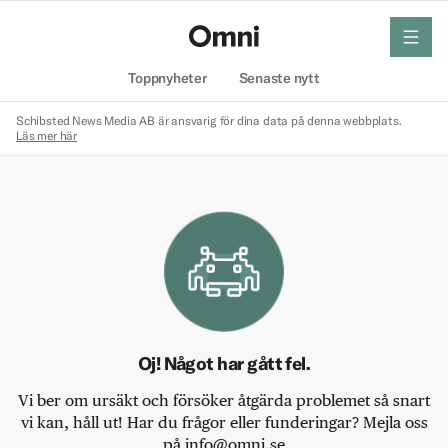
meny
Hem
Toppnyheter
Senaste nytt
Schibsted News Media AB är ansvarig för dina data på denna webbplats.
Läs mer här
Oj! Något har gått fel.
Vi ber om ursäkt och försöker åtgärda problemet så snart
vi kan, håll ut! Har du frågor eller funderingar? Mejla oss
på info@omni.se