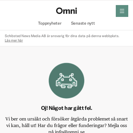
meny
Hem
Toppnyheter
Senaste nytt
Schibsted News Media AB är ansvarig för dina data på denna webbplats.
Läs mer här
Oj! Något har gått fel.
Vi ber om ursäkt och försöker åtgärda problemet så snart
vi kan, håll ut! Har du frågor eller funderingar? Mejla oss
på info@omni.se